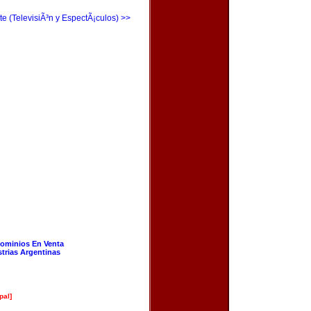
te (TelevisiÃ³n y EspectÃ¡culos) >>
ominios En Venta
strias Argentinas
pal]