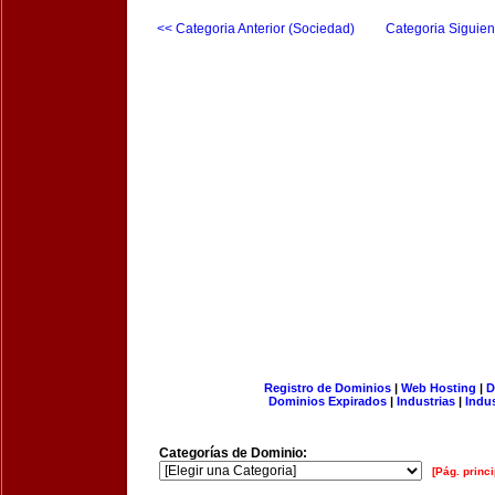
<< Categoria Anterior (Sociedad)
Categoria Siguien
Registro de Dominios
|
Web Hosting
|
D
Dominios Expirados
|
Industrias
|
Indu
Categorías de Dominio:
[Pág. princi