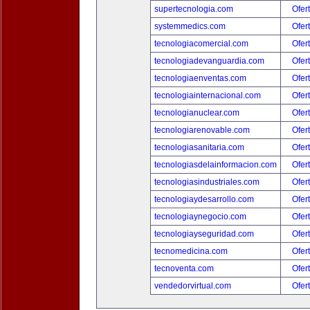
supertecnologia.com
Ofer
systemmedics.com
Ofer
tecnologiacomercial.com
Ofer
tecnologiadevanguardia.com
Ofer
tecnologiaenventas.com
Ofer
tecnologiainternacional.com
Ofer
tecnologianuclear.com
Ofer
tecnologiarenovable.com
Ofer
tecnologiasanitaria.com
Ofer
tecnologiasdelainformacion.com
Ofer
tecnologiasindustriales.com
Ofer
tecnologiaydesarrollo.com
Ofer
tecnologiaynegocio.com
Ofer
tecnologiayseguridad.com
Ofer
tecnomedicina.com
Ofer
tecnoventa.com
Ofer
vendedorvirtual.com
Ofer