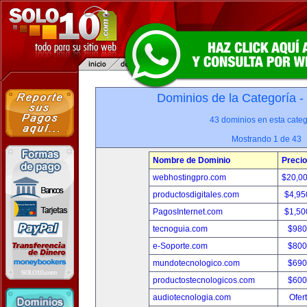
Dominios de la Categoría -
43 dominios en esta categ
Mostrando 1 de 43
Nombre de Dominio
Precio
webhostingpro.com
$20,0
productosdigitales.com
$4,95
PagosInternet.com
$1,50
tecnoguia.com
$980
e-Soporte.com
$800
mundotecnologico.com
$690
productostecnologicos.com
$600
audiotecnologia.com
Ofer