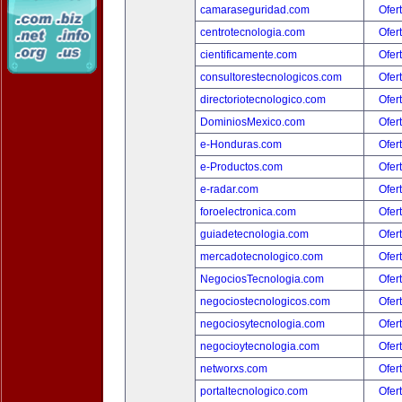
camaraseguridad.com
Ofer
centrotecnologia.com
Ofer
cientificamente.com
Ofer
consultorestecnologicos.com
Ofer
directoriotecnologico.com
Ofer
DominiosMexico.com
Ofer
e-Honduras.com
Ofer
e-Productos.com
Ofer
e-radar.com
Ofer
foroelectronica.com
Ofer
guiadetecnologia.com
Ofer
mercadotecnologico.com
Ofer
NegociosTecnologia.com
Ofer
negociostecnologicos.com
Ofer
negociosytecnologia.com
Ofer
negocioytecnologia.com
Ofer
networxs.com
Ofer
portaltecnologico.com
Ofer