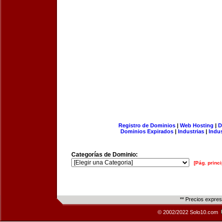
Registro de Dominios
|
Web Hosting
|
D
Dominios Expirados
|
Industrias
|
Indu
Categorías de Dominio:
[Pág. princi
** Precios expre
© 2002/2022 Solo10.com