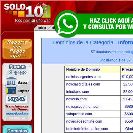
Dominios de la Categoría -
Infor
57 dominios en esta categ
Mostrando 1 de 57
Nombre de Dominio
Precio
noticiasurgentes.com
$10,0
noticiasdigitales.com
$2,50
infodiario.com
$2,00
noticlub.com
$1,49
noticiasyopinion.com
$980
salaprensa.com
$600
novedadesonline.com
$550
boletindeinformacion.com
Ofer