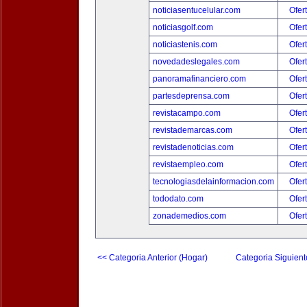
noticiasentucelular.com
Ofer
noticiasgolf.com
Ofer
noticiastenis.com
Ofer
novedadeslegales.com
Ofer
panoramafinanciero.com
Ofer
partesdeprensa.com
Ofer
revistacampo.com
Ofer
revistademarcas.com
Ofer
revistadenoticias.com
Ofer
revistaempleo.com
Ofer
tecnologiasdelainformacion.com
Ofer
tododato.com
Ofer
zonademedios.com
Ofer
<< Categoria Anterior (Hogar)
Categoria Siguient