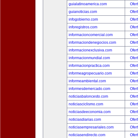
guialatinoamerica.com
Ofer
guianoticias.com
Ofer
infogobierno.com
Ofer
inforegistros.com
Ofer
informacioncomercial.com
Ofer
informaciondenegocios.com
Ofer
informacionexclusiva.com
Ofer
informacionmundial.com
Ofer
informacionpractica.com
Ofer
informeagropecuario.com
Ofer
informeambiental.com
Ofer
informesdemercado.com
Ofer
noticiasbaloncesto.com
Ofer
noticiasciclismo.com
Ofer
noticiasdeeconomia.com
Ofer
noticiasdiarias.com
Ofer
noticiasempresariales.com
Ofer
noticiasendirecto.com
Ofer