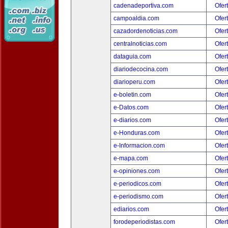
cadenadeportiva.com
Ofer
campoaldia.com
Ofer
cazadordenoticias.com
Ofer
centralnoticias.com
Ofer
dataguia.com
Ofer
diariodecocina.com
Ofer
diarioperu.com
Ofer
e-boletin.com
Ofer
e-Datos.com
Ofer
e-diarios.com
Ofer
e-Honduras.com
Ofer
e-Informacion.com
Ofer
e-mapa.com
Ofer
e-opiniones.com
Ofer
e-periodicos.com
Ofer
e-periodismo.com
Ofer
ediarios.com
Ofer
forodeperiodistas.com
Ofer