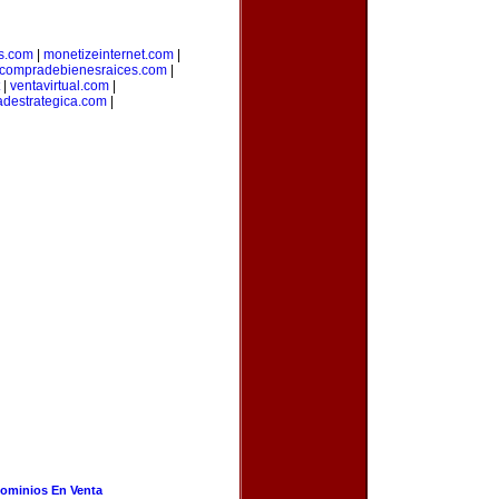
s.com
|
monetizeinternet.com
|
compradebienesraices.com
|
|
ventavirtual.com
|
adestrategica.com
|
ominios En Venta