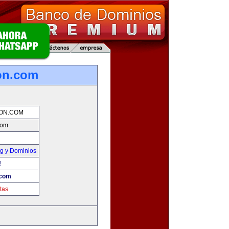
on.com
ION.COM
com
g y Dominios
!
.com
tas