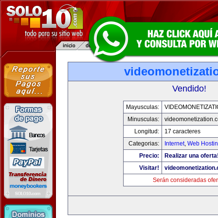
videomonetizati
Vendido!
Mayusculas:
VIDEOMONETIZAT
Minusculas:
videomonetization.
Longitud:
17 caracteres
Categorias:
Internet
,
Web Hostin
Precio:
Realizar una oferta
Visitar!
videomonetization
Serán consideradas ofer