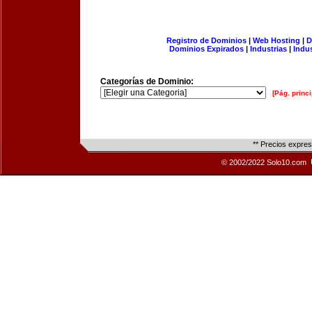
Registro de Dominios
|
Web Hosting
|
D
Dominios Expirados
|
Industrias
|
Indu
Categorías de Dominio:
[Pág. princi
** Precios expre
© 2002/2022 Solo10.com