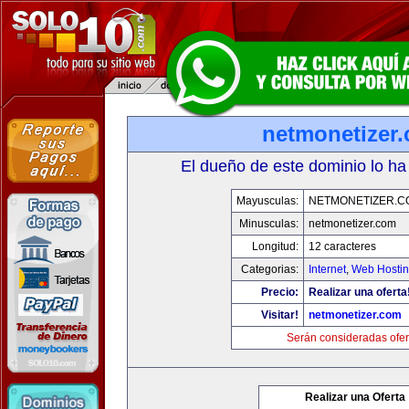
netmonetizer
El dueño de este dominio lo ha
Mayusculas:
NETMONETIZER.C
Minusculas:
netmonetizer.com
Longitud:
12 caracteres
Categorias:
Internet
,
Web Hostin
Precio:
Realizar una oferta
Visitar!
netmonetizer.com
Serán consideradas ofer
Realizar una Oferta