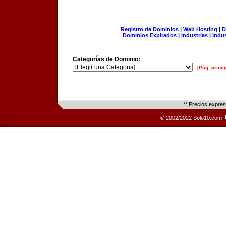
Registro de Dominios
|
Web Hosting
|
D
Dominios Expirados
|
Industrias
|
Indu
Categorías de Dominio:
[Pág. princi
** Precios expre
© 2002/2022 Solo10.com