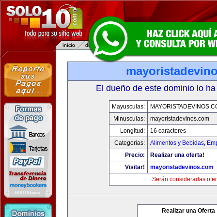
mayoristadevin
El dueño de este dominio lo ha
Mayusculas:
MAYORISTADEVINOS.C
Minusculas:
mayoristadevinos.com
Longitud:
16 caracteres
Categorias:
Alimentos y Bebidas
,
Emp
Precio:
Realizar una oferta!
Visitar!
mayoristadevinos.com
Serán consideradas ofer
Realizar una Oferta