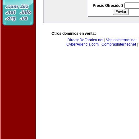
Precio Ofrecido $
Otros dominios en venta:
DirectoDeFabrica.net
|
VentasInternet.net
CyberAgencia.com
|
ComprasInternet.net
|