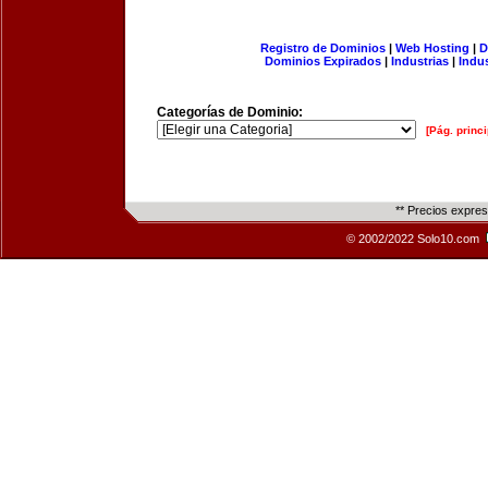
Registro de Dominios
|
Web Hosting
|
D
Dominios Expirados
|
Industrias
|
Indu
Categorías de Dominio:
[Pág. princi
** Precios expre
© 2002/2022 Solo10.com