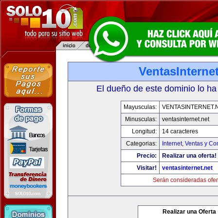
VentasInternet
El dueño de este dominio lo ha
Mayusculas:
VENTASINTERNET.
Minusculas:
ventasinternet.net
Longitud:
14 caracteres
Categorias:
Internet
,
Ventas y Co
Precio:
Realizar una oferta!
Visitar!
ventasinternet.net
Serán consideradas ofer
Realizar una Oferta