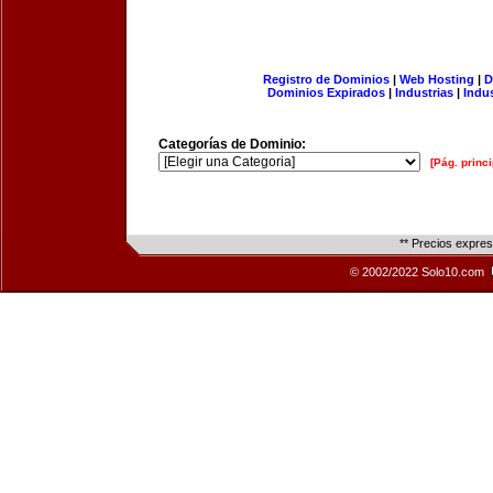
Registro de Dominios
|
Web Hosting
|
D
Dominios Expirados
|
Industrias
|
Indu
Categorías de Dominio:
[Pág. princi
** Precios expre
© 2002/2022 Solo10.com