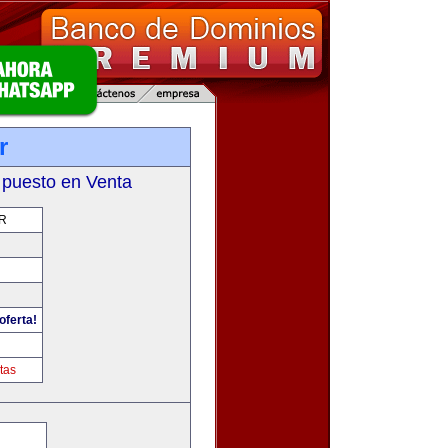
r
 puesto en Venta
R
oferta!
tas