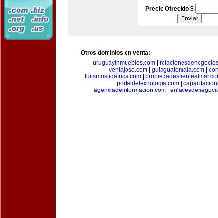
Precio Ofrecido $
Otros dominios en venta:
uruguayinmuebles.com
|
relacionesdenegocio
ventajoso.com
|
guiaguatemala.com
|
con
turismosudafrica.com
|
propiedadesfrentealmar.c
portaldetecnologia.com
|
capacitacio
agenciadeinformacion.com
|
enlacesdenegoci