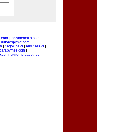
s.com
|
missmedellin.com
|
sultorespyme.com
|
om
|
negocios.cr
|
business.cr
|
nparapymes.com
|
o.com
|
agromercado.net
|