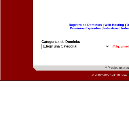
Registro de Dominios
|
Web Hosting
|
D
Dominios Expirados
|
Industrias
|
Indu
Categorías de Dominio:
[Pág. princi
** Precios expre
© 2002/2022 Solo10.com