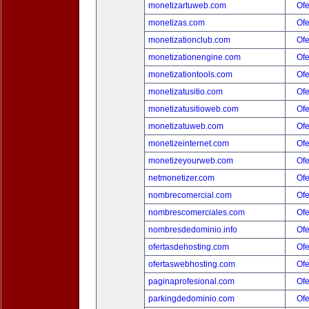
monetizartuweb.com
Ofe
monetizas.com
Ofe
monetizationclub.com
Ofe
monetizationengine.com
Ofe
monetizationtools.com
Ofe
monetizatusitio.com
Ofe
monetizatusitioweb.com
Ofe
monetizatuweb.com
Ofe
monetizeinternet.com
Ofe
monetizeyourweb.com
Ofe
netmonetizer.com
Ofe
nombrecomercial.com
Ofe
nombrescomerciales.com
Ofe
nombresdedominio.info
Ofe
ofertasdehosting.com
Ofe
ofertaswebhosting.com
Ofe
paginaprofesional.com
Ofe
parkingdedominio.com
Ofe